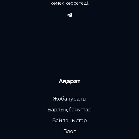
көмек көрсетеді.
Ақпарат
Жоба туралы
Барлық бағыттар
Байланыстар
Блог