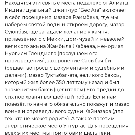
Находятся эти святые места недалеко от Алматы.
Индивидуальный джип-тур “Бес Ата” включает
в себя посещения: мазара Раимбека, где мы
наберём святой воды и откроем дорогу, мазар
Суюнбая, где загадаем желание у камня,
привезённого с Мекки, дом-музей и мавзолей
великого акына Жамбыла Жабаева, мемориал
Нургисы Тлендиева (послушаем его
произведения), захоронение Сарыбая би
(решает вопросы с документами и судебными
делами), мазар Туктыбая-ата, великого баксы,
который жил более 350 лет тому назад и был
знаменитым баксы(целителем) Его предки до
сих пор хранят волшебный кобыз. Если нам
повезёт, то нам его обязательно покажут. и мазар
воина и справедливого судьи Кайназара (для
тех, кто не может родить). А так же посетим
энергетическое место Унгуртас. Для посещения
всех этих мест мы приготовим шельпеки.