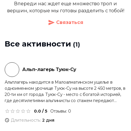
Впереди нас ждет еще множество троп и
вершин, которые мы готовы разделить с тобой!
Связаться
Все активности
(
1
)
Групповая
Новинка
Альп-лагерь Туюк-Су
Альплагерь находится в Малоалматинском ущелье в
одноименном урочище Туюк-Су на высоте 2 450 метров, в
20-ти км от города. Туюк-Су - место с богатой историей,
где десятилетиями альпинисты со стажем передают
горные знания новобранцам.
0.0
/ 5
Отзывы:
0
Длительность:
2 дня