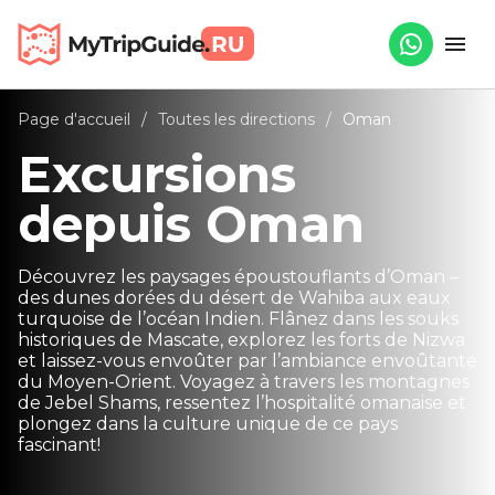
Page d'accueil
/
Toutes les directions
/
Oman
Excursions
depuis Oman
Découvrez les paysages époustouflants d’Oman –
des dunes dorées du désert de Wahiba aux eaux
turquoise de l’océan Indien. Flânez dans les souks
historiques de Mascate, explorez les forts de Nizwa
et laissez-vous envoûter par l’ambiance envoûtante
du Moyen-Orient. Voyagez à travers les montagnes
de Jebel Shams, ressentez l’hospitalité omanaise et
plongez dans la culture unique de ce pays
fascinant!