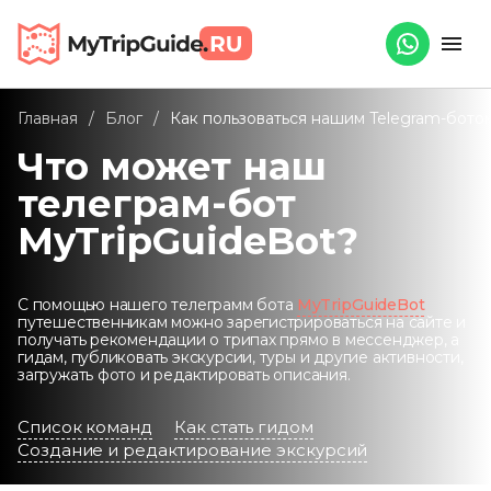
Главная
/
Блог
/
Как пользоваться нашим Telegram-бото
Что может наш
телеграм-бот
MyTripGuideBot?
С помощью нашего телеграмм бота
MyTripGuideBot
путешественникам можно зарегистрироваться на сайте и
получать рекомендации о трипах прямо в мессенджер, а
гидам, публиковать экскурсии, туры и другие активности,
загружать фото и редактировать описания.
Список команд
Как стать гидом
Создание и редактирование экскурсий